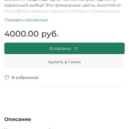
идеальный выбор! Эти прекрасные цветы, высотой от
50 до 80 см, наполнят комнату теплом и позитивными
эмоциями. Желтый цвет символизирует дружбу,
Показать полностью
радость и благополучие. А оранжевая лента добавляет
нежности в композицию. Наши розы происходят из
4000.00 руб.
эквадорских плантаций - гарантия качества и
свежести! Подарите этот букет любимому человеку
или украсьте им интерьер вашего дома – он точно
В корзину
станет яркой визитной карточкой вашего хорошего
вкуса!
Купить в 1 клик
В избранное
Описание