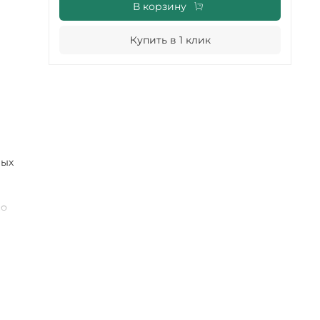
В корзину
Купить в 1 клик
вых
по
ента
души.