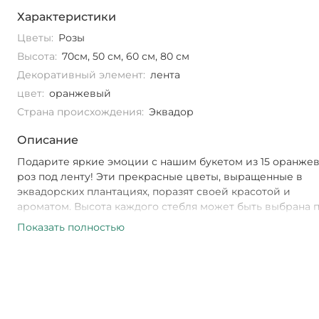
Характеристики
Цветы:
Розы
Высота:
70см, 50 см, 60 см, 80 см
Декоративный элемент:
лента
цвет:
оранжевый
Страна происхождения:
Эквадор
Описание
Подарите яркие эмоции с нашим букетом из 15 оранже
роз под ленту! Эти прекрасные цветы, выращенные в
эквадорских плантациях, поразят своей красотой и
ароматом. Высота каждого стебля может быть выбрана 
вашему желанию - от 50 до 80 см. Декоративная белая л
Показать полностью
добавит особый шарм этому неповторимому подарку.
Удивите своих близких или любимых этой чудесной
композицией, которая символизирует радость и тепло 
Наш букет из оранжевых роз станет не только ярким
акцентом в интерьере, но и знаком вашего внимания и
заботы о получателе!