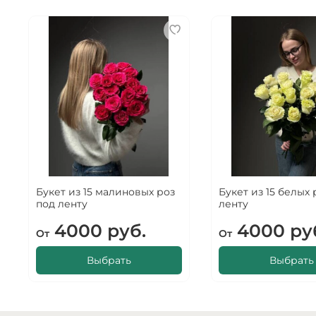
Букет из 15 малиновых роз
Букет из 15 белых 
под ленту
ленту
4000 руб.
4000 ру
От
От
Выбрать
Выбрать