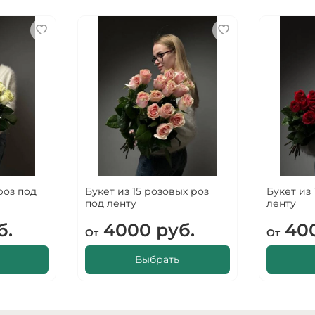
роз под
Букет из 15 розовых роз
Букет из
под ленту
ленту
б.
4000 руб.
400
От
От
Выбрать