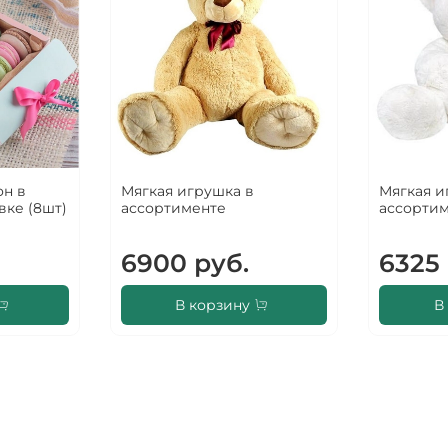
н в
Мягкая игрушка в
Мягкая и
вке (8шт)
ассортименте
ассорти
6900 руб.
6325 
В корзину
В