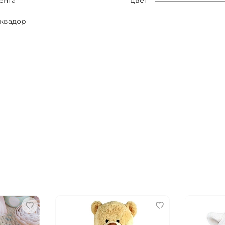
ента
цвет
квадор