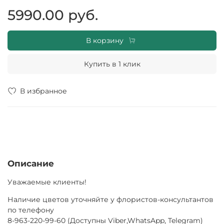
подойдет как любителям классических композиций,
5990.00 руб.
так и тем, кто ценит необычные решения. Заказав букет
«Лавандовый шейк», Вы подарите своим родным и
друзьям море позитива и ярких эмоций!
В корзину
Купить в 1 клик
В избранное
Описание
Уважаемые клиенты!
Наличие цветов уточняйте у флористов-консультантов
по телефону
8-963-220-99-60 (Доступны Viber,WhatsApp, Telegram)