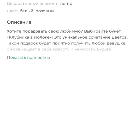
Декоративный элемент:
лента
цвет:
белый, розовый
Описание
Хотите порадовать свою любимую? Выбирайте букет
«Клубника в молоке»! Это уникальное сочетание цветов.
Такой подарок будет приятно получить любой девушке,
он совмещает в себе красоту и нежность. Будьте
оригинальны – дарите эмоции вместе с букетом «Клубн
Показать полностью
молоке»!