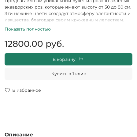
Предлагаем вам уникальный букет из розово-зеленых
эквадорских роз, которые имеют высоту от 50 до 80 см.
Эти нежные цветы создадут атмосферу элегантности и
изящества, благодаря своим кружевным лепесткам.
Каждый цветок происходит из эквадорских плантаций,
Показать полностью
где они выращиваются с особым уходом и любовью к
природе. Букет будет прекрасным символом вашей
12800.00 руб.
заботы и принесет радость в сердце получателя!
В корзину
Купить в 1 клик
В избранное
Описание