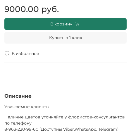
подарку. Каждая роза происходит из Эквадора - страны,
9000.00 руб.
которая славится своими качественными цветами. Не
упустите возможность порадовать близкого человека
таким особенным подарком!
В корзину
Купить в 1 клик
В избранное
Описание
Уважаемые клиенты!
Наличие цветов уточняйте у флористов-консультантов
по телефону
8-963-220-99-60 (Доступны Viber,WhatsApp, Telegram)