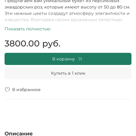
Предлагаем вам уникальный букет из персиковых
эквадорских роз, которые имеют высоту от 50 до 80 см.
Эти нежные цветы создадут атмосферу элегантности и
изящества, благодаря своим кружевным лепесткам.
Каждый цветок происходит из эквадорских плантаций,
Показать полностью
где они выращиваются с особым уходом и любовью к
природе. Букет будет прекрасным символом вашей
3800.00 руб.
заботы и принесет радость в сердце получателя!
В корзину
Купить в 1 клик
В избранное
Описание