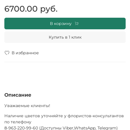
ваше уважение к ним и выразит все ваши чувства без
6700.00 руб.
лишних слов! Будьте уверены, что ваш презент
запомнится надолго своей красотой и необычностью.
Заказывайте у нас прямо сейчас и получайте скидку до
В корзину
конца месяца!
Купить в 1 клик
В избранное
Описание
Уважаемые клиенты!
Наличие цветов уточняйте у флористов-консультантов
по телефону
8-963-220-99-60 (Доступны Viber,WhatsApp, Telegram)